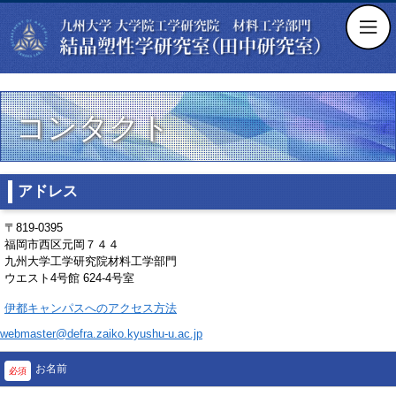
コンタクト
アドレス
〒819-0395
福岡市西区元岡７４４
九州大学工学研究院材料工学部門
ウエスト4号館 624-4号室
伊都キャンパスへのアクセス方法
webmaster@defra.zaiko.kyushu-u.ac.jp
お名前
必須