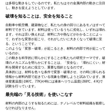
は多様な動きをしているのです。私たちはその金属内部の動きに注目
し、動きを捉えようとしています。
破壊を知ることは、安全を知ること
自動車や航空機、建築物など、私たちの身の回りにあるモノはすべて
材料でできています。材料は使っているうちに劣化し、いずれは壊れ
ます。それは言い換えれば、材料に力や熱などがかかることによっ
て、わずかな変形が起こり、それがしだいに大きくなって破壊に至
る、ということです。
このような「変形－破壊」が起こるとき、材料の内部で何が起こって
いるのか。
この動きを科学的に明らかにすることが私たちの研究テーマです。破
壊のメカニズムを明らかにすることは、「安全な」「壊れにくい」材
料を開発するために役立つ、重要な指針となるのです。
具体的には、材料を色々な条件で変形・破壊させ、その時に得られる
情報から材料内部で起きている現象を理解しようと試みています。液
体窒素温度(-196℃、77K)や時には液体ヘリウム温度(-269℃、4 K)で
試験を行っています。
最先端の「見る技術」を使いこなす
材料の内部のようすを知るためには、ナノレベルで材料組織を観察し
なければなりません。